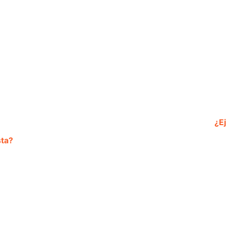
¿E
ta?