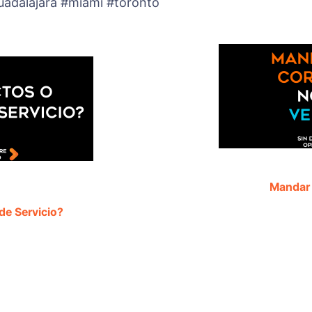
adalajara #miami #toronto
Mandar 
de Servicio?