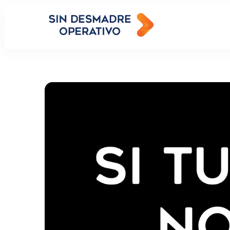
Sin Desm
Recuperas tu T