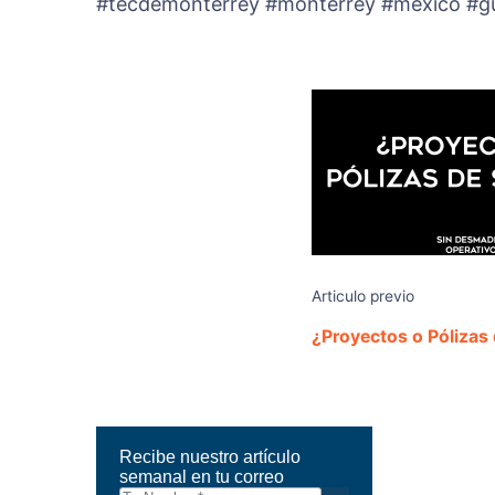
#tecdemonterrey #monterrey #mexico #gu
Articulo previo
¿Proyectos o Pólizas 
Recibe nuestro artículo
semanal en tu correo