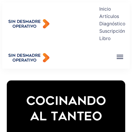
Inicio
Artículos
Diagnóstico
Suscripción
Sin Desmadre Operativo
Libro
Recuperas tu Tranquilidad
Sin Desmadre Operativo
Recuperas tu Tranquilidad