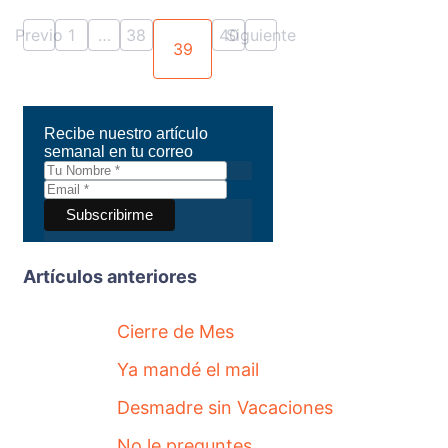
Previo
1
…
38
40
Siguiente
39
Recibe nuestro artículo
semanal en tu correo
Artículos anteriores
Cierre de Mes
Ya mandé el mail
Desmadre sin Vacaciones
No le preguntes