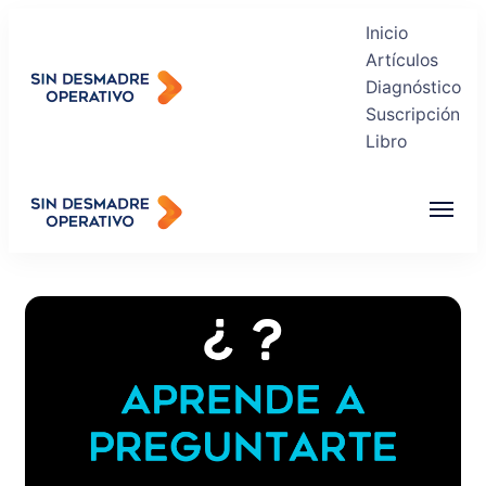
Inicio
Artículos
Diagnóstico
Suscripción
Sin Desmadre Operativo
Libro
Recuperas tu Tranquilidad
Sin Desmadre Operativo
Recuperas tu Tranquilidad