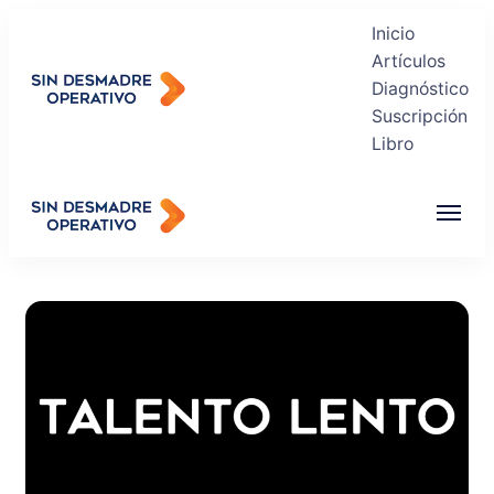
Inicio
Artículos
Diagnóstico
Suscripción
Sin Desmadre Operativo
Libro
Recuperas tu Tranquilidad
Sin Desmadre Operativo
Recuperas tu Tranquilidad