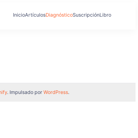
Inicio
Artículos
Diagnóstico
Suscripción
Libro
ify
. Impulsado por
WordPress
.