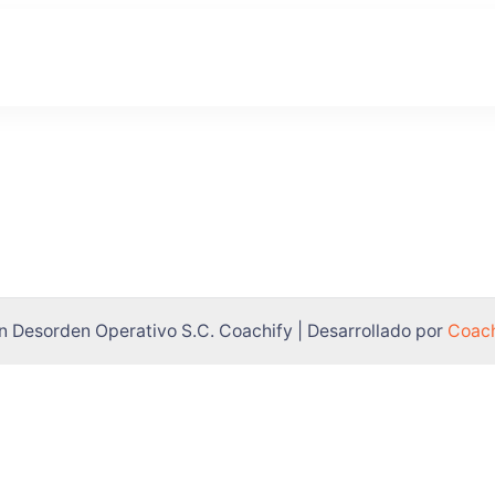
adre Operativo
ranquilidad
n Desorden Operativo S.C.
Coachify | Desarrollado por
Coach