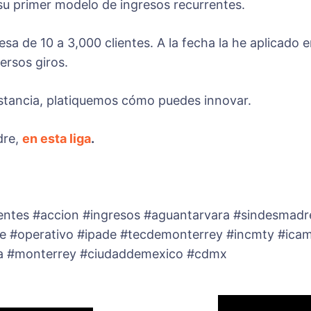
ta su primer modelo de ingresos recurrentes.
sa de 10 a 3,000 clientes. A la fecha la he aplicado
ersos giros.
istancia, platiquemos cómo puedes innovar.
dre,
en esta liga
.
rentes #accion #ingresos #aguantarvara #sindesmadr
e #operativo #ipade #tecdemonterrey #incmty #icam
ara #monterrey #ciudaddemexico #cdmx