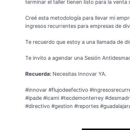
terminar el taller tienen listo para la ven
Creé esta metodología para llevar mi empre
ingresos recurrentes para empresas de div
Te recuerdo que estoy a una llamada de d
Te invito a agendar una Sesión Antidesma
Recuerda:
Necesitas Innovar YA.
#innovar #flujodeefectivo #ingresosrecur
#ipade #icami #tecdemonterrey #desmadr
#directivo #gestion #reportes #guadalaj