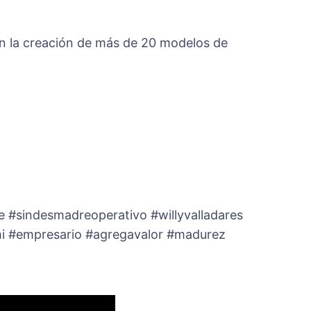
 en la creación de más de 20 modelos de
e #sindesmadreoperativo #willyvalladares
i #empresario #agregavalor #madurez