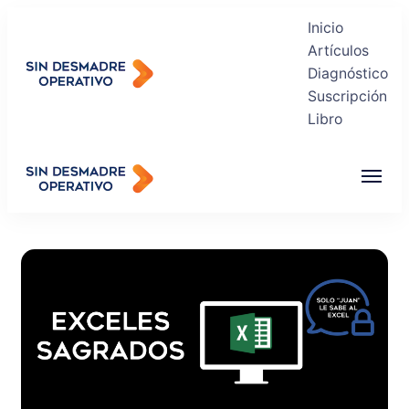
Inicio
Artículos
Diagnóstico
Suscripción
Sin Desmadre Operativo
Libro
Recuperas tu Tranquilidad
Sin Desmadre Operativo
Recuperas tu Tranquilidad